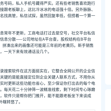
务号码，私人手机号藏得严实。还有些老销售喜欢跑行
接跟老板聊上，这比冷冰冰的电话强十倍。另外脉脉、
名找高管，私信试探，虽然回复率低，但捞着一个算一
息常年不更新，工商电话打过去是空号，社交平台私信
信息分散——公司地址在A平台查，股权结构在B平台
，拼凑出来的画像还可能是三年前的老黄历。新手销售
，一天下来有效通话没几个。
录搜索软件在这方面挺实在，它整合全网公开的企业信
关键的是能直接定位到企业关键人联系方式，不用你从
实时更新这些功能也省心，至少保证你打出去的每个电
。每天花二十分钟筛一波精准线索，剩下时间专心琢磨
，软件只是帮你把门推开，能不能跟老板坐下来谈成
外瞎转悠了。