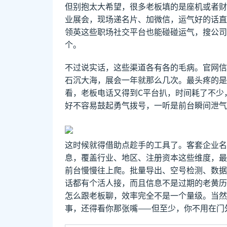
但别抱太大希望，很多老板填的是座机或者财
业展会，现场递名片、加微信，运气好的话直
领英这些职场社交平台也能碰碰运气，搜公司
个。
不过说实话，这些渠道各有各的毛病。官网信
石沉大海，展会一年就那么几次。最头疼的是
看，老板电话又得到C平台扒，时间耗了不少
好不容易鼓起勇气拨号，一听是前台瞬间泄气
这时候就得借助点趁手的工具了。客套企业名
息，覆盖行业、地区、注册资本这些维度，最
前台慢慢往上爬。批量导出、空号检测、数据
话都有个活人接，而且信息不是过期的老黄历
怎么跟老板聊，效率完全不是一个量级。当然
事，还得看你那张嘴——但至少，你不用在门