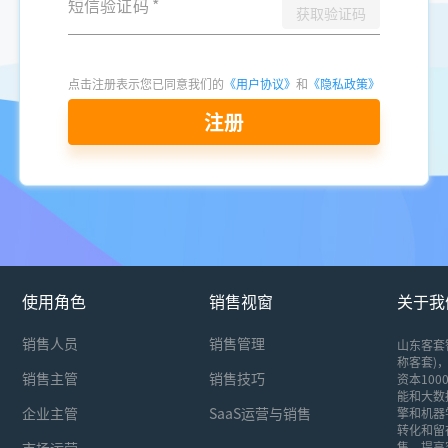
短信验证码
*
获取验证码
点击注册表示您已同意我们的
《用户协议》
和
《隐私政策》
注册
使用角色
销售视窗
关于我
销售人员
销售管理
山东客套
称客套)，
销售主管
销售技巧
资本10
能和大数
企业主管
SaaS运营与销售
擎和机器
转化和留
市场运营
售，提高