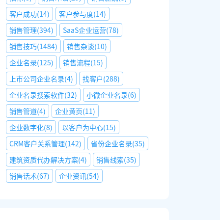
客户成功
(
14
)
客户参与度
(
14
)
销售管理
(
394
)
SaaS企业运营
(
78
)
销售技巧
(
1484
)
销售杂谈
(
10
)
企业名录
(
125
)
销售流程
(
15
)
上市公司企业名录
(
4
)
找客户
(
288
)
企业名录搜索软件
(
32
)
小微企业名录
(
6
)
销售管道
(
4
)
企业黄页
(
11
)
企业数字化
(
8
)
以客户为中心
(
15
)
CRM客户关系管理
(
142
)
省份企业名录
(
35
)
建筑资质代办解决方案
(
4
)
销售线索
(
35
)
销售话术
(
67
)
企业资讯
(
54
)