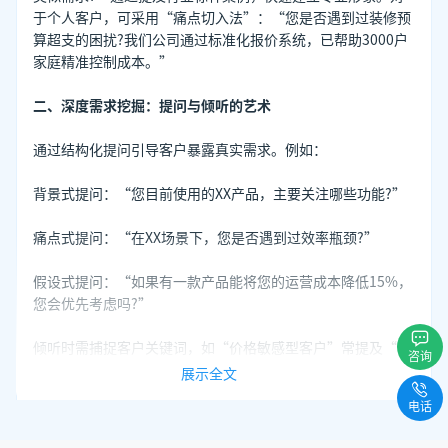
于个人客户，可采用“痛点切入法”：“您是否遇到过装修预
算超支的困扰?我们公司通过标准化报价系统，已帮助3000户
家庭精准控制成本。”
二、深度需求挖掘：提问与倾听的艺术
通过结构化提问引导客户暴露真实需求。例如：
背景式提问：“您目前使用的XX产品，主要关注哪些功能?”
痛点式提问：“在XX场景下，您是否遇到过效率瓶颈?”
假设式提问：“如果有一款产品能将您的运营成本降低15%，
您会优先考虑吗?”
倾听时需捕捉客户关键词，如“价格敏感型客户”常提及“预
咨询
算”“性价比”，而“价值导向型客户”更关注“长期收
展示全文
益”“服务保障”。某保险销售员在与客户沟通时，通过对方
电话
反复询问“理赔流程”，判断其核心需求是“风险保障的可靠
性”，随即调整话术重点强调“24小时极速理赔”服务。