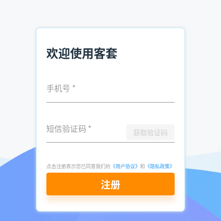
三、产品价值塑造：数据化与场景化表达
避免使用“功能罗列”式介绍，转而采用“场景化价值传
递”。例如：
欢迎使用客套
制造业客户：“我们的智能设备可实时监测生产线故障，某汽
车工厂引入后，设备停机时间从每月12小时降至3小时，年节
手机号
*
省维护成本超200万元。”
个人客户：“这款净水器采用RO反渗透技术，过滤精度达
0.0001微米，相当于头发丝的百万分之一，能有效去除重金属
短信验证码
*
获取验证码
和细菌，保障家人饮水安全。”
四、异议处理：转化拒绝为机会
点击注册表示您已同意我们的
《用户协议》
和
《隐私政策》
面对客户拒绝，需快速识别真实动机并针对性回应：
注册
价格异议：“我理解您对成本的关注，我们的产品虽非最低
价，但提供3年免费维护和24小时响应服务，综合成本比同类