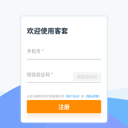
推荐阅读：
纸箱销售员潜在客户开发流程 纸箱销售技巧
欢迎使用客套
小额贷款获客方法 贷款行业如何快速获客
代加工产品怎么找客户 加工厂找客户方法
手机号
*
发表于
2023-
了解更多：
客套企业名录搜索软件
03-16
点击立即申请免费试用
短信验证码
*
获取验证码
点击注册表示您已同意我们的
《用户协议》
和
《隐私政策》
注册