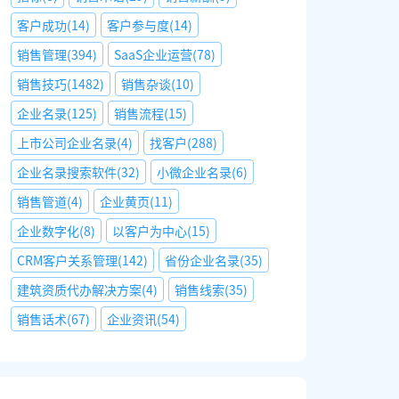
客户成功
(
14
)
客户参与度
(
14
)
销售管理
(
394
)
SaaS企业运营
(
78
)
销售技巧
(
1482
)
销售杂谈
(
10
)
企业名录
(
125
)
销售流程
(
15
)
上市公司企业名录
(
4
)
找客户
(
288
)
企业名录搜索软件
(
32
)
小微企业名录
(
6
)
销售管道
(
4
)
企业黄页
(
11
)
企业数字化
(
8
)
以客户为中心
(
15
)
CRM客户关系管理
(
142
)
省份企业名录
(
35
)
建筑资质代办解决方案
(
4
)
销售线索
(
35
)
销售话术
(
67
)
企业资讯
(
54
)