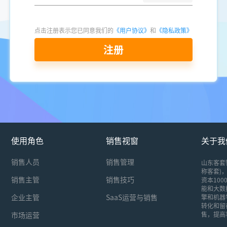
点击注册表示您已同意我们的
《用户协议》
和
《隐私政策》
注册
使用角色
销售视窗
关于我
销售人员
销售管理
山东客套
称客套)，
销售主管
销售技巧
资本10
能和大数
企业主管
SaaS运营与销售
擎和机器
转化和留
市场运营
售，提高