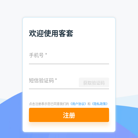
贵港市
欢迎使用客套
推荐阅读：
全行业、全地域企业名录
手机号
*
甘肃各城市企业名录
广东省企业名录大全
北京市企业名录大全
短信验证码
*
获取验证码
重庆企业名录大全
福建企业名录
点击注册表示您已同意我们的
《用户协议》
和
《隐私政策》
注册
发表于
2021-
了解更多：
客套企业名录搜索软件
01-21
点击立即申请免费试用