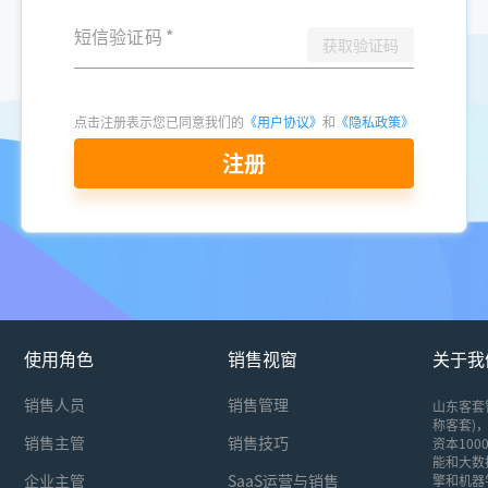
短信验证码
*
获取验证码
点击注册表示您已同意我们的
《用户协议》
和
《隐私政策》
注册
使用角色
销售视窗
关于我
销售人员
销售管理
山东客套
称客套)，
销售主管
销售技巧
资本10
能和大数
企业主管
SaaS运营与销售
擎和机器