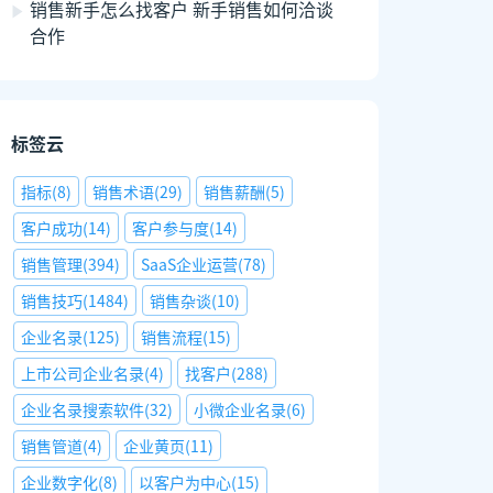
销售新手怎么找客户 新手销售如何洽谈
合作
标签云
指标
(
8
)
销售术语
(
29
)
销售薪酬
(
5
)
客户成功
(
14
)
客户参与度
(
14
)
销售管理
(
394
)
SaaS企业运营
(
78
)
销售技巧
(
1484
)
销售杂谈
(
10
)
企业名录
(
125
)
销售流程
(
15
)
上市公司企业名录
(
4
)
找客户
(
288
)
企业名录搜索软件
(
32
)
小微企业名录
(
6
)
销售管道
(
4
)
企业黄页
(
11
)
企业数字化
(
8
)
以客户为中心
(
15
)