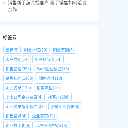
销售新手怎么找客户 新手销售如何洽谈
合作
标签云
指标
(
8
)
销售术语
(
29
)
销售薪酬
(
5
)
客户成功
(
14
)
客户参与度
(
14
)
销售管理
(
394
)
SaaS企业运营
(
78
)
销售技巧
(
1483
)
销售杂谈
(
10
)
企业名录
(
125
)
销售流程
(
15
)
上市公司企业名录
(
4
)
找客户
(
288
)
企业名录搜索软件
(
32
)
小微企业名录
(
6
)
销售管道
(
4
)
企业黄页
(
11
)
企业数字化
(
8
)
以客户为中心
(
15
)