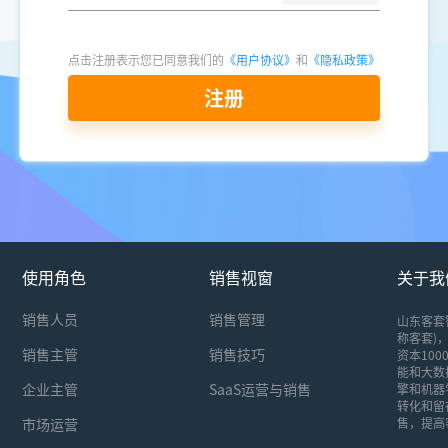
点击注册表示您已同意我们的
《用户协议》
和
《隐私政策》
注册
使用角色
销售视窗
关于我
销售人员
销售管理
山东客套
称客套)，
销售主管
销售技巧
资本10
能和大数
企业主管
SaaS运营与销售
擎和机器
转化和留
市场运营
售，提高