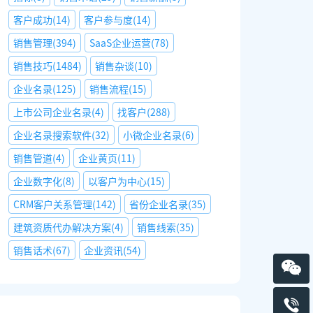
客户成功
(
14
)
客户参与度
(
14
)
销售管理
(
394
)
SaaS企业运营
(
78
)
销售技巧
(
1484
)
销售杂谈
(
10
)
企业名录
(
125
)
销售流程
(
15
)
上市公司企业名录
(
4
)
找客户
(
288
)
企业名录搜索软件
(
32
)
小微企业名录
(
6
)
销售管道
(
4
)
企业黄页
(
11
)
企业数字化
(
8
)
以客户为中心
(
15
)
CRM客户关系管理
(
142
)
省份企业名录
(
35
)
建筑资质代办解决方案
(
4
)
销售线索
(
35
)
销售话术
(
67
)
企业资讯
(
54
)