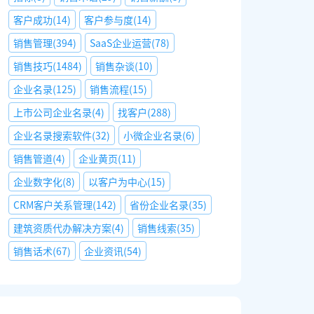
客户成功
(
14
)
客户参与度
(
14
)
销售管理
(
394
)
SaaS企业运营
(
78
)
销售技巧
(
1484
)
销售杂谈
(
10
)
企业名录
(
125
)
销售流程
(
15
)
上市公司企业名录
(
4
)
找客户
(
288
)
企业名录搜索软件
(
32
)
小微企业名录
(
6
)
销售管道
(
4
)
企业黄页
(
11
)
企业数字化
(
8
)
以客户为中心
(
15
)
CRM客户关系管理
(
142
)
省份企业名录
(
35
)
建筑资质代办解决方案
(
4
)
销售线索
(
35
)
销售话术
(
67
)
企业资讯
(
54
)