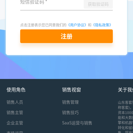
短信验证码
*
获取验证码
点击注册表示您已同意我们的
《用户协议》
和
《隐私政策》
注册
使用角色
销售视窗
关于我
销售人员
销售管理
山东客套
称客套)，
销售主管
销售技巧
资本10
能和大数
企业主管
SaaS运营与销售
擎和机器
转化和留
市场运营
售，提高