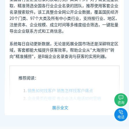
取、精准筛选全国各行业企业名录的团队，推荐使用客套企业
名录搜索软件。该工具整合全网公开企业数据，覆盖国民经济
20个门类、97个大类及所有中小类行业，支持按行业、地区、
注册资本、企业规模、成立时间等多维度组合筛选，一键批量
导出企业联系方式和工商信息。
系统每日自动更新数据，无论是拓展全国市场还是深耕特定区
域，客套都能大幅提升获客效率，帮助企业从"大海捞针"转
向"精准捕捞"，是B端企业名录查询与获客的实用利器。
推荐阅读：
销售如何找客户 销售怎样找客户痛点
企业黄页在哪买 有企业法人电话如何营销
咨询
实体行业获客渠道 如何获取实体行业客户
展示全文
电话
发表于
2026-