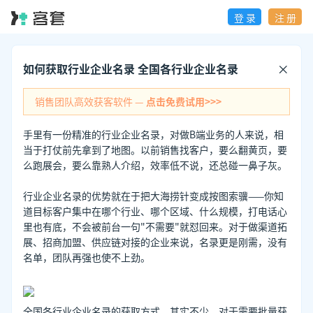
登 录
注 册
如何获取行业企业名录 全国各行业企业名录
销售团队高效获客软件 —
点击免费试用>>>
手里有一份精准的行业企业名录，对做B端业务的人来说，相
当于打仗前先拿到了地图。以前销售找客户，要么翻黄页，要
么跑展会，要么靠熟人介绍，效率低不说，还总碰一鼻子灰。
行业企业名录的优势就在于把大海捞针变成按图索骥——你知
道目标客户集中在哪个行业、哪个区域、什么规模，打电话心
里也有底，不会被前台一句"不需要"就怼回来。对于做渠道拓
展、招商加盟、供应链对接的企业来说，名录更是刚需，没有
名单，团队再强也使不上劲。
全国各行业企业名录的获取方式，其实不少。对于需要批量获