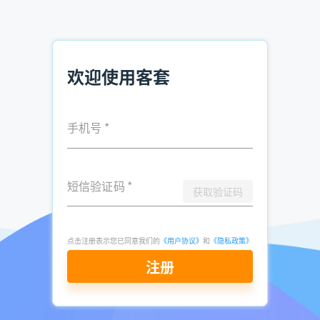
业高管，则突出战略价值与行业趋势。
2.全流程跟进
客套软件内置CRM系统，支持电话拨打记录、客户跟进状态标
欢迎使用客套
注、成交分析等功能。业务员可将线索一键导入系统，设置跟
进提醒，避免客户流失。某汽车销售团队结合客套筛选的高意
向客户，单月成交量提升300%。
手机号
*
三、促成交：把“跟单”做成“养单”
1.3+2 节奏
短信验证码
*
获取验证码
新线索 3 天内完成首触，2 天内二次回访;高评分客户 48 小时
内发定制方案。
点击注册表示您已同意我们的
《用户协议》
和
《隐私政策》
2.场景话术
注册
① 电话开场：“王经理，刚看到贵司在招‘SMT 设备维护工
程师’，我们给××、××厂做过配套，能帮您把停机时间降