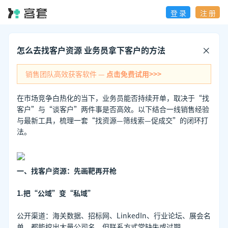
登 录
注 册
怎么去找客户资源 业务员拿下客户的方法
销售团队高效获客软件 —
点击免费试用>>>
在市场竞争白热化的当下，业务员能否持续开单，取决于“找
客户”与“谈客户”两件事是否高效。以下结合一线销售经验
与最新工具，梳理一套“找资源—筛线索—促成交”的闭环打
法。
一、找客户资源：先画靶再开枪
1.把“公域”变“私域”
公开渠道：海关数据、招标网、LinkedIn、行业论坛、展会名
单，都能挖出大量公司名，但联系方式常缺失或过期。