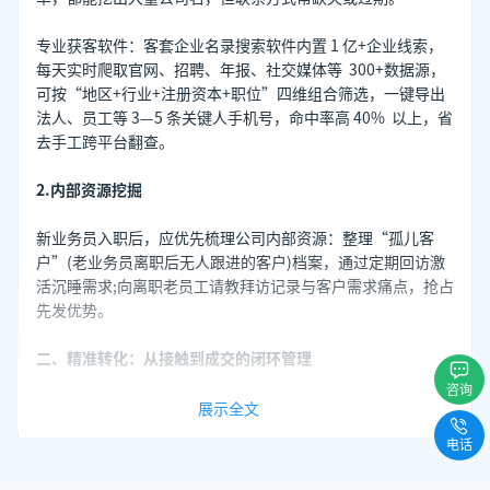
专业获客软件：客套企业名录搜索软件内置 1 亿+企业线索，
每天实时爬取官网、招聘、年报、社交媒体等 300+数据源，
可按“地区+行业+注册资本+职位”四维组合筛选，一键导出
法人、员工等 3—5 条关键人手机号，命中率高 40% 以上，省
去手工跨平台翻查。
2.内部资源挖掘
新业务员入职后，应优先梳理公司内部资源：整理“孤儿客
户”(老业务员离职后无人跟进的客户)档案，通过定期回访激
活沉睡需求;向离职老员工请教拜访记录与客户需求痛点，抢占
先发优势。
二、精准转化：从接触到成交的闭环管理
咨询
1.场景化沟通
展示全文
电话
通过客套软件获取客户联系方式后，需根据客户类型定制话
术。例如，针对制造业企业，可强调产品降本增效案例;面向企