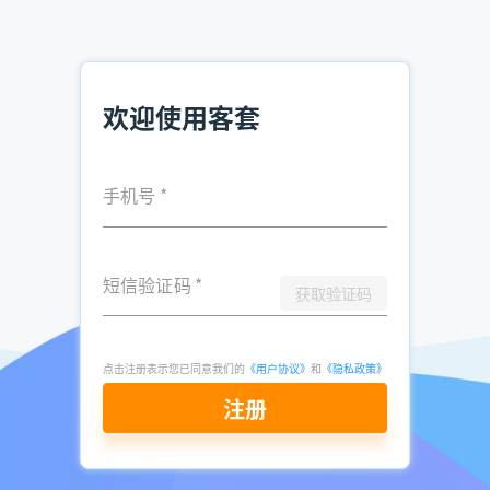
传统获客方式依赖人工搜索，效率低且信息滞后。而客套企业
名录搜索软件通过AI大数据技术，将企业信息整合为可实时更
新的动态数据库，支持按行业、地域、规模等100+维度精准筛
选，帮助销售快速锁定目标客户。
欢迎使用客套
核心优势：
数据全面性：覆盖上亿+企业实体，关联官网、电商、黄页等
手机号
*
多维度信息，避免信息孤岛。
实时更新：每日同步工商变更、招聘动态等数据，确保线索时
效性。
短信验证码
*
获取验证码
智能筛选：通过无效线索过滤，提升有效接触率。
点击注册表示您已同意我们的
《用户协议》
和
《隐私政策》
无缝对接CRM：支持一键导出数据至Excel或主流CRM系统，
实现客户全生命周期管理。
注册
实战案例：