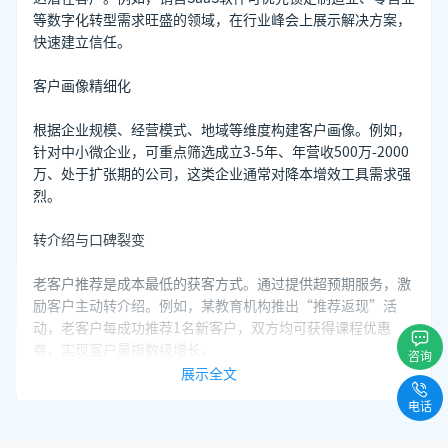
等数字化转型需求旺盛的领域，在行业峰会上展示解决方案，
快速建立信任。
客户画像精细化
根据企业规模、经营模式、地域等维度构建客户画像。例如，
针对中小微企业，可重点筛选成立3-5年、年营收500万-2000
万、处于扩张期的公司，这类企业通常对降本增效工具需求强
烈。
转介绍与口碑裂变
老客户推荐是成本最低的获客方式。通过提供超预期服务，激
励客户主动转介绍。例如，某教育机构推出“推荐返现”活
动，老客户每成功推荐1名新客户，双方均可获得课程优惠
券，实现客户量指数级增长。
咨询
展示全文
二、工具赋能：客套企业名录搜索软件——精准获客的“智能
电话
雷达”