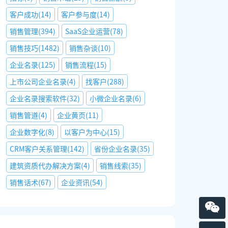
客户成功
(
14
)
客户参与度
(
14
)
销售管理
(
394
)
SaaS企业运营
(
78
)
销售技巧
(
1482
)
销售杂谈
(
10
)
企业名录
(
125
)
销售流程
(
15
)
上市公司企业名录
(
4
)
找客户
(
288
)
企业名录搜索软件
(
32
)
小微企业名录
(
6
)
销售管道
(
4
)
企业黄页
(
11
)
企业数字化
(
8
)
以客户为中心
(
15
)
CRM客户关系管理
(
142
)
省份企业名录
(
35
)
建筑资质代办解决方案
(
4
)
销售线索
(
35
)
销售话术
(
67
)
企业资讯
(
54
)