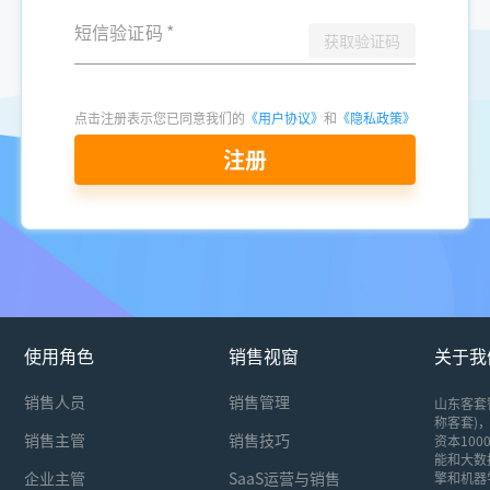
短信验证码
*
获取验证码
点击注册表示您已同意我们的
《用户协议》
和
《隐私政策》
注册
使用角色
销售视窗
关于我
销售人员
销售管理
山东客套
称客套)，
销售主管
销售技巧
资本10
能和大数
企业主管
SaaS运营与销售
擎和机器