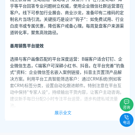
乎等平台回答专业问题树立权威，使用企业微信社群运营潜在
客户。线下可参加行业展会、商业沙龙，准备印有二维码的定
制名片当场引流。关键技巧是设计"钩子"：如免费试用、行业
白皮书或专属优惠，降低客户戒备心理。每周复盘客户来源渠
道转化率，聚焦高效路径。
善用销售平台提效
选择与客户画像匹配的平台深度运营：B端客户适合钉钉、企
业微信生态，C端客户可深耕小红书、抖音。在平台完善"钓鱼
式"资料：企业微信签名嵌入案例链接，抖音主页置顶产品解
决方案。利用平台工具智能筛选客户：通过CRM系统(例如客
套CRM)标签分类，设置自动化跟进邮件。特别注意在平台互
动中保持"专家人设"，持续输出干货内容，让客户主动咨询。
建议新手每日分配2小时专注平台运营，逐步构建私域流量
池。
咨询
展示全文
立即注册查询
电话
在寻找客户和选择销售平台的过程中，销售小白需要不断学习