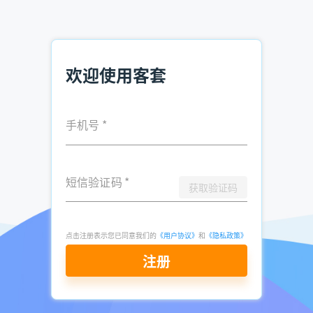
和积累经验。销售是一个不断实践和总结的过程，只有在实践
中不断摸索，才能找到最适合自己的方法和途径。同时，要保
持积极的心态和良好的沟通能力，与客户建立起信任和良好的
合作关系。通过不断地努力和改进，销售小白一定能够在销售
欢迎使用客套
领域取得成功，实现自己的职业目标。
推荐阅读：
手机号
*
环保设备销售，如何快速找到客户？
销售如何获取电话资料 企业资料查找
短信验证码
*
获取验证码
财务公司怎么找客户电话 财务公司获客方式
点击注册表示您已同意我们的
《用户协议》
和
《隐私政策》
发表于
2025-
了解更多：
客套企业名录搜索软件
注册
03-18
点击立即申请免费试用