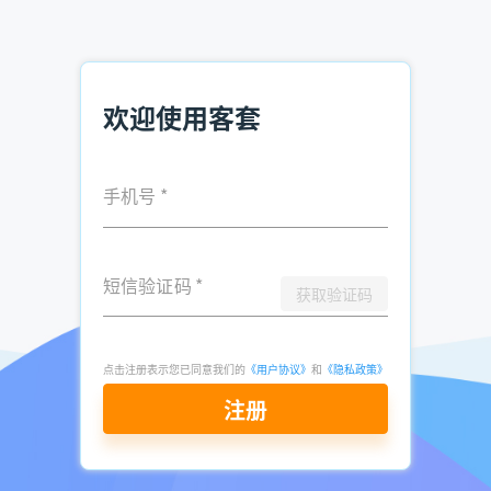
户转化率的企业来说，客套企业名录搜索软件是一个值得信赖
的选择。
欢迎使用客套
推荐阅读：
企业电话查询方法 市面高效软件推荐
手机号
*
电销精准客户资源在哪买 电销找客户资源
销售如何获取电话资料 企业资料查找
短信验证码
*
获取验证码
发表于
2025-
了解更多：
客套企业名录搜索软件
03-04
点击立即申请免费试用
点击注册表示您已同意我们的
《用户协议》
和
《隐私政策》
注册