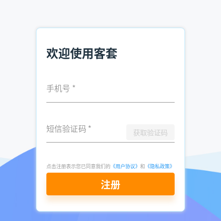
户网络，实现职业生涯的稳步发展。
推荐阅读：
欢迎使用客套
环保设备销售，如何快速找到客户？
销售如何获取电话资料 企业资料查找
手机号
*
财务公司怎么找客户电话 财务公司获客方式
短信验证码
*
发表于
2025-
了解更多：
客套企业名录搜索软件
获取验证码
02-13
点击立即申请免费试用
点击注册表示您已同意我们的
《用户协议》
和
《隐私政策》
注册