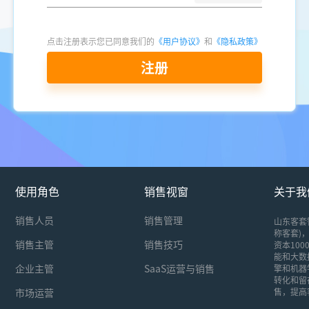
点击注册表示您已同意我们的
《用户协议》
和
《隐私政策》
注册
使用角色
销售视窗
关于我
销售人员
销售管理
山东客套
称客套)，
销售主管
销售技巧
资本10
能和大数
企业主管
SaaS运营与销售
擎和机器
转化和留
市场运营
售，提高