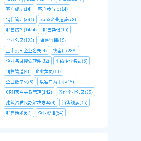
客户成功
(
14
)
客户参与度
(
14
)
销售管理
(
394
)
SaaS企业运营
(
78
)
销售技巧
(
1484
)
销售杂谈
(
10
)
企业名录
(
125
)
销售流程
(
15
)
上市公司企业名录
(
4
)
找客户
(
288
)
企业名录搜索软件
(
32
)
小微企业名录
(
6
)
销售管道
(
4
)
企业黄页
(
11
)
企业数字化
(
8
)
以客户为中心
(
15
)
CRM客户关系管理
(
142
)
省份企业名录
(
35
)
建筑资质代办解决方案
(
4
)
销售线索
(
35
)
销售话术
(
67
)
企业资讯
(
54
)