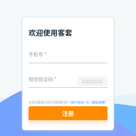
联系方式的高新技术企业有将近7万家。如果你想查询国内高
新技术企业具体信息，可以使用客套企业名录搜索软件进行查
询。
在软件内部，可以按照企业名称关键词、所在行业、所在地
欢迎使用客套
域、注册时间等条件进行设置，筛选出自己需要的高新技术企
业名录。
手机号
*
以上就是“高新技术企业标准 怎么查询国内高新技术企业”的
全部内容，想要查询企业名录，可
立即注册免费试用
。
短信验证码
*
获取验证码
推荐阅读：
广告公司销售怎么找到精准客户资源？
点击注册表示您已同意我们的
《用户协议》
和
《隐私政策》
找客户有技巧 快速获得精准客户名单方法
注册
建筑装饰公司注册事项 建筑装饰企业名录查询