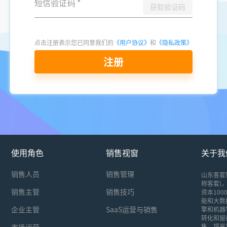
短信验证码
*
获取验证码
点击注册表示您已同意我们的
《用户协议》
和
《隐私政策》
注册
使用角色
销售视窗
关于我
销售人员
销售管理
山东客套
称客套)，
销售主管
销售技巧
资本10
能和大数
企业主管
SaaS运营与销售
擎和机器
转化和留
市场运营
售，提高