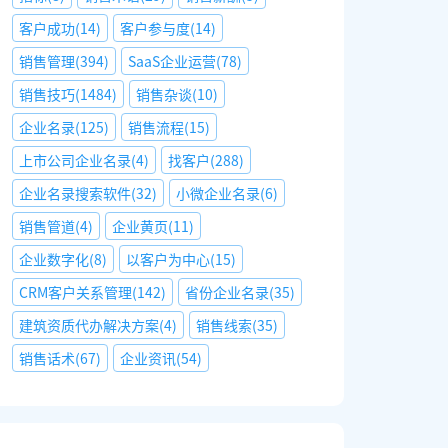
客户成功
(
14
)
客户参与度
(
14
)
销售管理
(
394
)
SaaS企业运营
(
78
)
销售技巧
(
1484
)
销售杂谈
(
10
)
企业名录
(
125
)
销售流程
(
15
)
上市公司企业名录
(
4
)
找客户
(
288
)
企业名录搜索软件
(
32
)
小微企业名录
(
6
)
销售管道
(
4
)
企业黄页
(
11
)
企业数字化
(
8
)
以客户为中心
(
15
)
CRM客户关系管理
(
142
)
省份企业名录
(
35
)
建筑资质代办解决方案
(
4
)
销售线索
(
35
)
销售话术
(
67
)
企业资讯
(
54
)