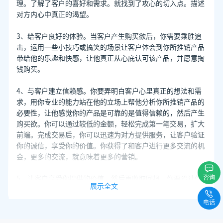
理。了解了客户的喜好和需求。就找到了攻心的切入点。描述
对方内心中真正的渴望。
3、给客户良好的体验。当客户产生购买欲后，你需要乘胜追
击，运用一些小技巧或搞笑的场景让客户体会到你所推销产品
带给他的乐趣和快感，让他真正从心底认可该产品，并愿意掏
钱购买。
4、与客户建立信赖感。你要弄明白客户心里真正的想法和需
求，用你专业的能力站在他的立场上帮他分析你所推销产品的
必要性，让他感觉你的产品是可靠的是值得信赖的，然后产生
购买欲。你可以通过较低的金额，轻松完成第一笔交易，扩大
前端。完成交易后，你可以迅速为对方提供服务，让客户验证
你的诚信，享受你的价值。你获得了和客户进行更多交流的机
会，更多的交流，就意味着更多的营销。
咨询
5、让客户享受你提供的价值，然后再收取回报。你要设计你
展示全文
的营销流程，让客户首先体验到你的价值，而后再支付金钱。
这样做，你的回报将会成倍成倍地增加，因为客户只有在获得
电话
价值后，才支付金钱，你则将所有交易的风险都一肩承担。