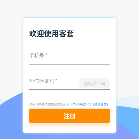
以上就是“产品销售如何吸引客户？”的全部内容，想要获取
销售获客工具包，可
立即注册免费试用
欢迎使用客套
推荐阅读：
做不好电话销售？你需要快速掌握销售技巧
手机号
*
销售如何与客户沟通 销售与客户沟通的思路
如何做销售才有客户 电话销售客户总说不需要
短信验证码
*
获取验证码
发表于
2021-
了解更多：
客套企业名录搜索软件
05-10
点击立即申请免费试用
点击注册表示您已同意我们的
《用户协议》
和
《隐私政策》
注册