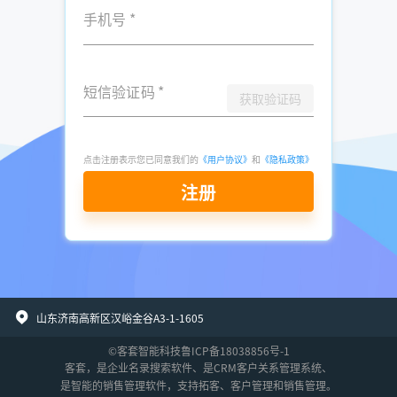
手机号
*
短信验证码
*
获取验证码
点击注册表示您已同意我们的
《用户协议》
和
《隐私政策》
注册
山东济南高新区汉峪金谷A3-1-1605
©客套智能科技
鲁ICP备18038856号-1
客套
，是
企业名录搜索软件
、是
CRM客户关系管理系统
、
是智能的
销售管理软件
，支持拓客、客户管理和销售管理。