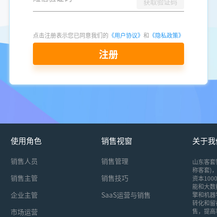
获取验证码
点击注册表示您已同意我们的
《用户协议》
和
《隐私政策》
注册
使用角色
销售视窗
关于我
销售人员
销售管理
山东客套
称客套)，
销售主管
销售技巧
资本10
能和大数
企业主管
SaaS运营与销售
擎和机器
转化和留
市场运营
售，提高