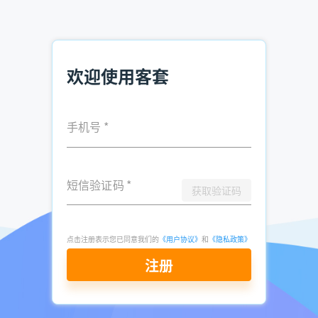
值得一提的是，客套CRM销售管理系统还具备高度的灵活性和
可扩展性。企业可以根据自身的业务需求和发展阶段，灵活调
整系统的功能模块和字段设置，满足不断变化的市场需求。同
时，系统还支持与ERP、财务等其他业务系统的无缝集成，实
欢迎使用客套
现数据互通和业务协同。
客套CRM销售管理系统以其简约的设计理念和便捷的操作体
验，为企业提供了一个高效、实用的销售管理解决方案。它不
手机号
*
仅能够帮助企业提升销售业绩和客户满意度，还能为企业的数
字化转型打下坚实的基础。
短信验证码
*
获取验证码
客套CRM就是一款在线的客户管理工具，不用
下载安装，打开浏览器就能用。它把"找客户、
联系客户、跟进成单"整条线串起来管，让销售
点击注册表示您已同意我们的
《用户协议》
和
《隐私政策》
团队少在表格和群里折腾，多花时间谈正事。
注册
从线索获取到最终成交，一套系统全搞定，帮
企业实实在在提升业绩。