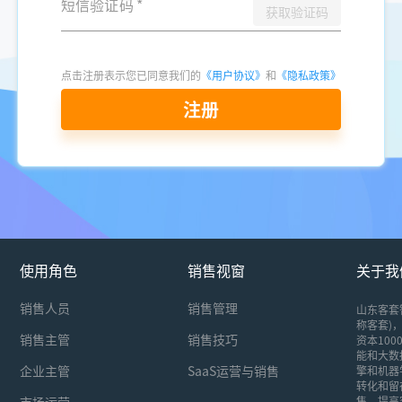
短信验证码
*
获取验证码
点击注册表示您已同意我们的
《用户协议》
和
《隐私政策》
注册
使用角色
销售视窗
关于我
销售人员
销售管理
山东客套
称客套)，
销售主管
销售技巧
资本10
能和大数
企业主管
SaaS运营与销售
擎和机器
转化和留
市场运营
售，提高