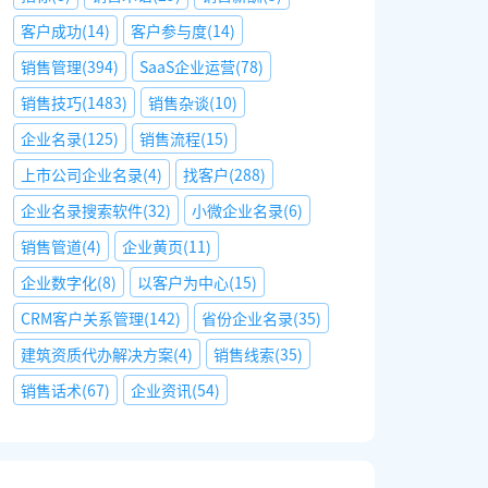
客户成功
(
14
)
客户参与度
(
14
)
销售管理
(
394
)
SaaS企业运营
(
78
)
销售技巧
(
1483
)
销售杂谈
(
10
)
企业名录
(
125
)
销售流程
(
15
)
上市公司企业名录
(
4
)
找客户
(
288
)
企业名录搜索软件
(
32
)
小微企业名录
(
6
)
销售管道
(
4
)
企业黄页
(
11
)
企业数字化
(
8
)
以客户为中心
(
15
)
CRM客户关系管理
(
142
)
省份企业名录
(
35
)
建筑资质代办解决方案
(
4
)
销售线索
(
35
)
销售话术
(
67
)
企业资讯
(
54
)