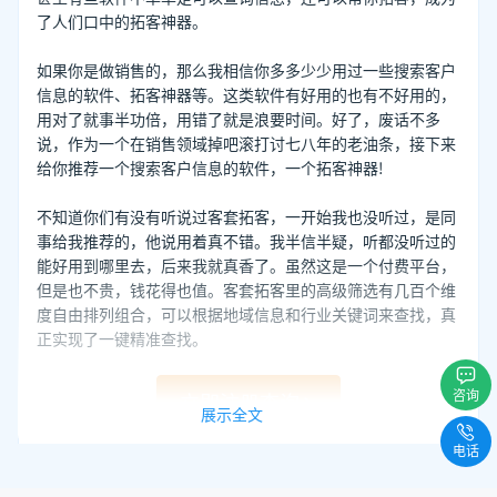
了人们口中的拓客神器。
如果你是做销售的，那么我相信你多多少少用过一些搜索客户
信息的软件、拓客神器等。这类软件有好用的也有不好用的，
用对了就事半功倍，用错了就是浪要时间。好了，废话不多
说，作为一个在销售领域掉吧滚打讨七八年的老油条，接下来
给你推荐一个搜索客户信息的软件，一个拓客神器!
不知道你们有没有听说过客套拓客，一开始我也没听过，是同
事给我推荐的，他说用着真不错。我半信半疑，听都没听过的
能好用到哪里去，后来我就真香了。虽然这是一个付费平台，
但是也不贵，钱花得也值。客套拓客里的高级筛选有几百个维
度自由排列组合，可以根据地域信息和行业关键词来查找，真
正实现了一键精准查找。
咨询
立即注册查询
展示全文
查找到客户的信息资料后还有人工智能坐席外呼，一站式解决
电话
你的销售难题。阿里巴巴和红杉资本等著名企业也投资了这家
公司，阿里也在用它家的产品，口碑和前景都是不错的。说了