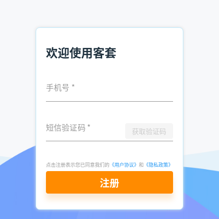
那么多，希望可以帮助到你。如果你感兴趣的话可以去这个平
台看看或者咨询一下客服，今年大家都不容易，多一个方法就
多一种可能性吧。
欢迎使用客套
推荐阅读：
企业电话查询方法 市面高效软件推荐
手机号
*
电销精准客户资源在哪买 电销找客户资源
销售如何获取电话资料 企业资料查找
短信验证码
*
获取验证码
发表于
2025-
了解更多：
客套企业名录搜索软件
06-24
点击立即申请免费试用
点击注册表示您已同意我们的
《用户协议》
和
《隐私政策》
注册