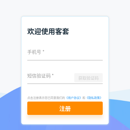
企业电话查询方法 市面高效软件推荐
电销精准客户资源在哪买 电销找客户资源
销售如何获取电话资料 企业资料查找
欢迎使用客套
手机号
*
发表于
2025-
了解更多：
客套企业名录搜索软件
03-31
点击立即申请免费试用
短信验证码
*
获取验证码
点击注册表示您已同意我们的
《用户协议》
和
《隐私政策》
注册