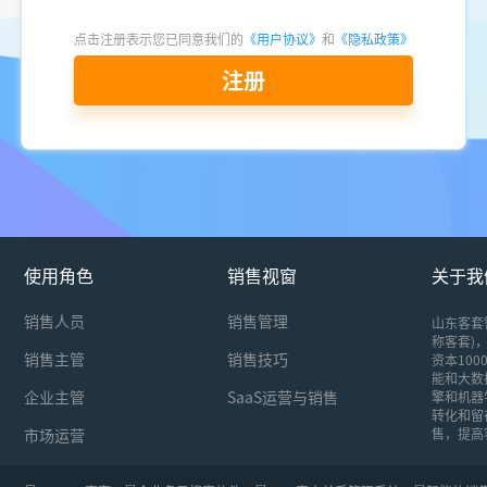
点击注册表示您已同意我们的
《用户协议》
和
《隐私政策》
注册
使用角色
销售视窗
关于我
销售人员
销售管理
山东客套
称客套)，
销售主管
销售技巧
资本10
能和大数
企业主管
SaaS运营与销售
擎和机器
转化和留
市场运营
售，提高