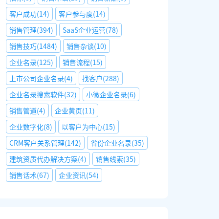
客户成功
(
14
)
客户参与度
(
14
)
销售管理
(
394
)
SaaS企业运营
(
78
)
销售技巧
(
1484
)
销售杂谈
(
10
)
企业名录
(
125
)
销售流程
(
15
)
上市公司企业名录
(
4
)
找客户
(
288
)
企业名录搜索软件
(
32
)
小微企业名录
(
6
)
销售管道
(
4
)
企业黄页
(
11
)
企业数字化
(
8
)
以客户为中心
(
15
)
CRM客户关系管理
(
142
)
省份企业名录
(
35
)
建筑资质代办解决方案
(
4
)
销售线索
(
35
)
销售话术
(
67
)
企业资讯
(
54
)