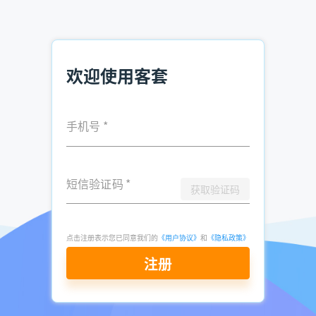
据了解，建筑资质证书不必每年复审，有效期为五年，一般企
业会提前三个月就开始准备年审材料了。
因此找到这批证书快过期，并向其推广续办业务的客户群，无
疑能够缩短成交周期，加速销售签单。
欢迎使用客套
首先我们在资质证书栏目，定位建筑业资质证书，证书有效截
止日期自定义日期，选择最近三个月快要到期的客户。这种类
手机号
*
型的客户肯定是最具价值、最易开发的精准客户。
推荐阅读：
短信验证码
*
获取验证码
建筑工程资质加盟子公司怎么找客户？
建筑资质代办怎么寻找客户资源？
点击注册表示您已同意我们的
《用户协议》
和
《隐私政策》
资质代办客户怎么查 资质代办客户获取
注册
发表于
2023-
了解更多：
客套企业名录搜索软件