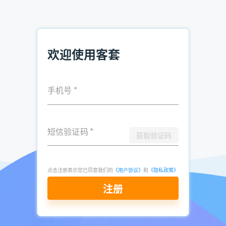
联网上主动公开的资料和联系方式的工具。销售人员可以在客
套中直接输入超市的经营范围，查找相关企业的公开联系方
式，然后根据地域、规模等条件进行筛选。
欢迎使用客套
3. 提供定制化服务
在了解了客户需求后，销售人员可以根据这些需求，为客户提
供定制化的服务。例如，如果客户需要特定样式的陶瓷制品，
手机号
*
销售人员可以与设计师和生产部门合作，设计和生产出满足客
户需求的产品。
短信验证码
*
4. 建立长期合作关系
获取验证码
销售人员应该努力建立与客户的长期合作关系。这不仅可以提
高客户的忠诚度，还可以降低客户获取成本，提高月经常性收
点击注册表示您已同意我们的
《用户协议》
和
《隐私政策》
入和客户终身价值。销售人员可以通过提供优质的产品和服
注册
务，定期与客户进行沟通，及时解决客户的问题和需求，来建
立和维护这种关系。
结论