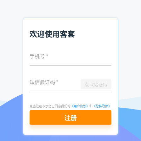
少啊，我留下你的电话，到时我就和我们的老师说一下你孩子
的情况，让家长您和孩子来和我们的老师聊聊，让老师给你们
一些建议，我相信这肯定会对你们有所帮助的!
欢迎使用客套
⑵家长你可以放心，首先，我们留下联系电话只是方便我们老
师跟你的联系，而且我们是东莞绝对第一的机构，我们不会去
骚扰你而损坏自己的名声的，其次就是马上寒假就到了会有很
多家长会打咨询电话过来，我们的电话一般都是忙线的，比如
手机号
*
暑假的时候就经常出现这种情况。所以如果家长您是有意愿为
孩子学习着想的，留下个电话，方便我们跟进你的情况也无
妨，我们也不是强迫，决定权永远在您手上的，所以请家长您
短信验证码
*
放心好了，家长其实我们都和你一样想为了孩子能考上一所理
获取验证码
想的高中。
(注：在说了要电话号码的话术后，别先出声，让家长说话再
点击注册表示您已同意我们的
《用户协议》
和
《隐私政策》
看具体情况去回答;在索要电话时，最好去做出写电话的动作;
注册
帮家长开头，如把手机号码前面的“1”讲出来;想问住址等这
些比较具体的情况，可以留在留了电话号码之后再问)
Q：你们这边的收费怎么样?多少钱?(先和家长周旋)