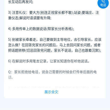
长互动后再发问;
电话
3) 注意礼仪：要大方(别连正视家长都不敢);站姿;要端庄、注
重仪态;解说时语调要有升降;
4) 多用传单上的数据说话(帮家长分析表格);
5) 别被家长牵着走，自己要做到主导地位，去引导家长，应该
怎么做? 在回答完家长的问题后，马上去回问家长问题，或者
把话题转移(切忌回答完问题，家长不说话，自己也跟着沉默);
6) 在解说时多用笔去记录，让家长知道你在听他说话。
Q：家长拒绝给电话，说自己需要的时候会打传单后面的电
话。
A：⑴如果你自己打电话过去，家长你只能在我们前台，再由
展示全文
我们的前台转达给老师，然后再安排一个老师给你孩子，这个
老师也不了解孩子的情况，到时还要花时间去了解，孩子的时
间本来就很紧了，我们都耽误不起。家长，我们聊了那么久
了，你孩子的情况我都了解到了，家长这样吧，你的电话是多