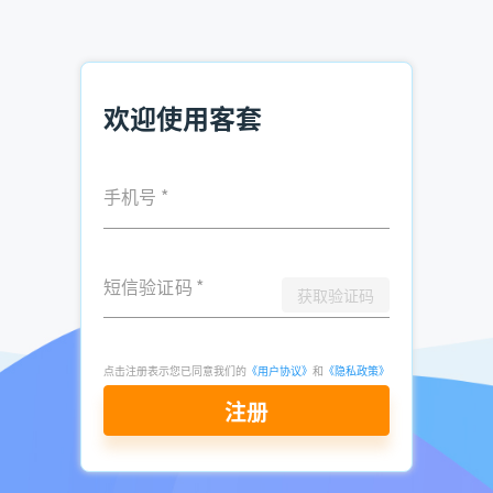
了，在提取企业的时候，客套企业名录搜索软件支持空号检
测。并且通过智能提取可以避免提取这些无效线索。
三、企业名录下载历史
欢迎使用客套
可以查看你过往所有的企业名录下载历史，方面查看以前的搜
索资料。
手机号
*
四、客户管理
提取的企业名录可以在「线索管理」界面查看联系人以及对应
短信验证码
*
联系方式。在这里，我们可以选择在系统内对线索进行跟进、
获取验证码
转化、释放等，也可以进行导出，通过表格管理。
注意：软件不需要下载，登录就能使用。
使用前必须要先登
点击注册表示您已同意我们的
《用户协议》
和
《隐私政策》
录，只有登录后软件功能才能使用。
注册
以上就是“查企业名录的软件有哪些？如何下载企业名
录？”的全部内容，想要下载企业名录，可
立即注册免费试用