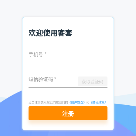
也可以进行导出，通过表格管理。
>>客套企业名录搜索软件注册免费试用<<
欢迎使用客套
推荐阅读：
手机号
*
小微企业名录查询系统网站，名单下载
有没有可以查询连锁餐饮加盟企业名录的软件
如何查询煤石油化工行业储运企业名录？
短信验证码
*
获取验证码
点击注册表示您已同意我们的
《用户协议》
和
《隐私政策》
发表于
2021-
了解更多：
客套企业名录搜索软件
注册
04-27
点击立即申请免费试用