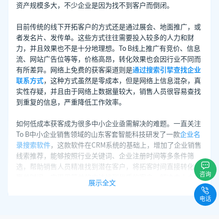
资产规模多大，不少企业是因为找不到客户而倒闭。
目前传统的线下开拓客户的方式还是通过展会、地面推广，或
者发名片、发传单。这些方式往往需要投入较多的人力和财
力，并且效果也不是十分地理想。To B线上推广有竞价、信息
流、网站广告位等等，价格高昂，转化效果也会因行业不同而
有所差异。网络上免费的获客渠道则是
通过搜索引擎查找企业
联系方式
，这种方式虽然是零成本，但是网络上信息混杂，真
实性存疑，并且由于网络上数据量较大，销售人员很容易查找
到重复的信息，严重降低工作效率。
如何低成本获客成为很多中小企业亟需解决的难题。一直关注
To B中小企业销售领域的山东客套智能科技研发了一款
企业名
录搜索软件
，这款软件在CRM系统的基础上，增加了企业销售
线索推荐，能够按照行业关键词、企业注册时间等多条件筛
选，帮助销售人员精准找到潜在客户，将拓客时间直接转化为
咨询
赢单时间，实现用简单的方法找到优质的客户，解决中小企业
展示全文
获客难、获客成本高的难题。除此之外，该软件还包含销售线
索查重、客户跟进记录永久保存等功能，有效提高销售人员工
电话
作效率，帮助销售人员更大概率赢单。