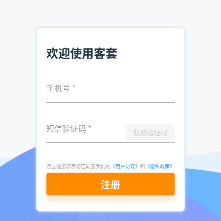
移动互联网时代，企业如何低成本、高效率获客？您也需要一
款企业名录搜索软件——客套智能CRM。
立即注册>>
发表于
2020-
了解更多：
客套企业名录搜索软件
欢迎使用客套
03-16
点击立即申请免费试用
手机号
*
短信验证码
*
获取验证码
点击注册表示您已同意我们的
《用户协议》
和
《隐私政策》
注册