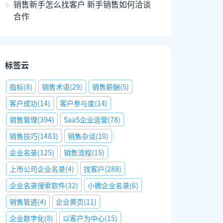
销售新手怎么找客户 新手销售如何洽谈
合作
标签云
指标
(
8
)
销售术语
(
29
)
销售薪酬
(
5
)
客户成功
(
14
)
客户参与度
(
14
)
销售管理
(
394
)
SaaS企业运营
(
78
)
销售技巧
(
1483
)
销售杂谈
(
10
)
企业名录
(
125
)
销售流程
(
15
)
上市公司企业名录
(
4
)
找客户
(
288
)
企业名录搜索软件
(
32
)
小微企业名录
(
6
)
销售管道
(
4
)
企业黄页
(
11
)
企业数字化
(
8
)
以客户为中心
(
15
)