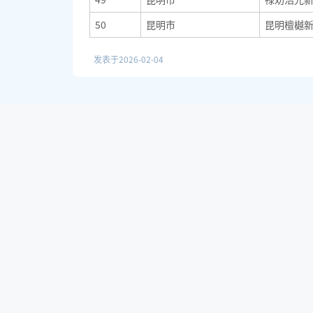
50
昆明市
昆明檀樾
发表于
2026-02-04