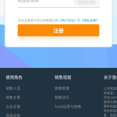
获取验证码
点击注册表示您已同意我们的
《用户协议》
和
《隐私政策》
注册
使用角色
销售视窗
关于我
销售人员
销售管理
山东客套
称客套)，
销售主管
销售技巧
资本10
能和大数
企业主管
SaaS运营与销售
擎和机器
转化和留
市场运营
售，提高