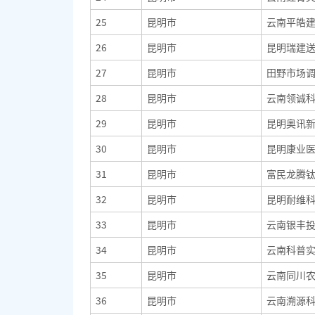
25
昆明市
云南平皓
26
昆明市
昆明瑞建
27
昆明市
田野市场
28
昆明市
云南领诚
29
昆明市
昆明奥讯
30
昆明市
昆明康业
31
昆明市
富民龙腾
32
昆明市
昆明耐维
33
昆明市
云南银丰
34
昆明市
云南科普
35
昆明市
云南同川
36
昆明市
云南溯源