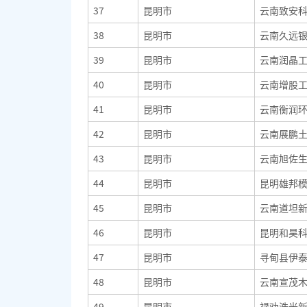
37
昆明市
云南致安
38
昆明市
云南久远
39
昆明市
云南润晶
40
昆明市
云南增股
41
昆明市
云南衡润
42
昆明市
云南展鹏
43
昆明市
云南旭佐
44
昆明市
昆明雄邦
45
昆明市
云南道坦
46
昆明市
昆明和昊
47
昆明市
寻甸县伊
48
昆明市
云南宣茂
49
昆明市
禄劝浩光