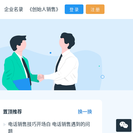
企业名录
《创始人销售》
登 录
注 册
置顶推荐
换一换
电话销售技巧开场白 电话销售遇到的问
题