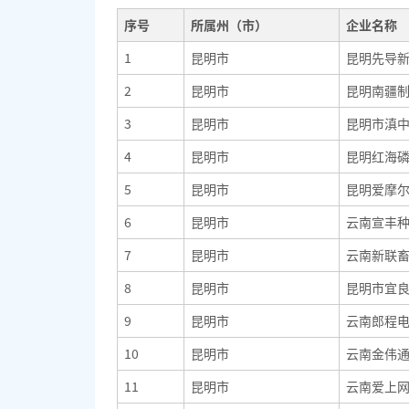
序号
所属州（市）
企业名称
1
昆明市
昆明先导
2
昆明市
昆明南疆
3
昆明市
昆明市滇
4
昆明市
昆明红海
5
昆明市
昆明爱摩
6
昆明市
云南宣丰
7
昆明市
云南新联
8
昆明市
昆明市宜
9
昆明市
云南郎程
10
昆明市
云南金伟
11
昆明市
云南爱上