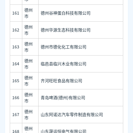
德州
161
德州谷神蛋白科技有限公司
市
德州
162
德州华源生态科技有限公司
市
德州
163
德州市德化化工有限公司
市
德州
164
临邑县临兴木业有限公司
市
德州
165
齐河旺旺食品有限公司
市
德州
166
青岛啤酒(德州)有限公司
市
德州
167
山东阿诺达汽车零件制造有限公司
市
德州
168
山东晟运恒电气有限公司