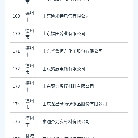
市
德州
169
山东迪米特电气有限公司
市
德州
170
山东福田药业有限公司
市
德州
171
山东华鲁恒升化工股份有限公司
市
德州
172
山东聚辰电缆有限公司
市
德州
173
山东聚力焊接材料有限公司
市
德州
174
山东龙昌动物保健品股份有限公司
市
德州
175
索通齐力炭材料有限公司
市
聊城