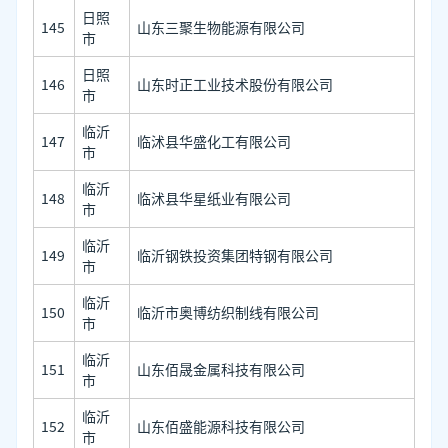
日照
145
山东三聚生物能源有限公司
市
日照
146
山东时正工业技术股份有限公司
市
临沂
147
临沭县华盛化工有限公司
市
临沂
148
临沭县华星纸业有限公司
市
临沂
149
临沂钢铁投资集团特钢有限公司
市
临沂
150
临沂市奥博纺织制线有限公司
市
临沂
151
山东佰晟金属科技有限公司
市
临沂
152
山东佰盛能源科技有限公司
市