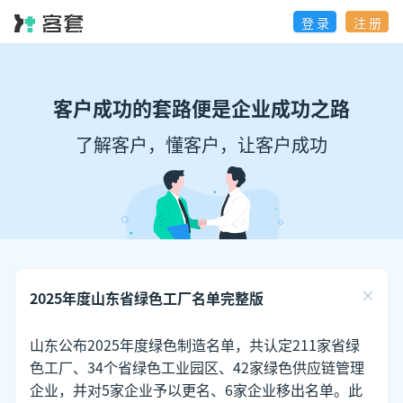
登 录
注 册
客户成功的套路便是企业成功之路
了解客户，懂客户，让客户成功
2025年度山东省绿色工厂名单完整版
山东公布2025年度绿色制造名单，共认定211家省绿
色工厂、34个省绿色工业园区、42家绿色供应链管理
企业，并对5家企业予以更名、6家企业移出名单。此