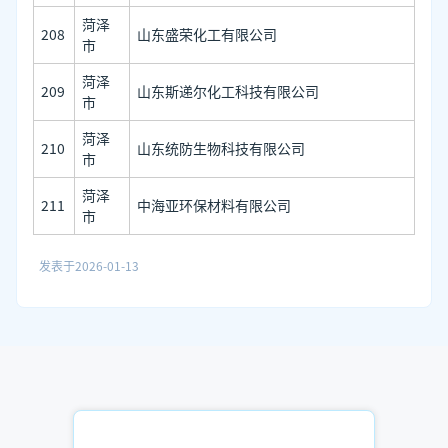
菏泽
208
山东盛荣化工有限公司
市
菏泽
209
山东斯递尔化工科技有限公司
市
菏泽
210
山东统防生物科技有限公司
市
菏泽
211
中海亚环保材料有限公司
市
发表于
2026-01-13