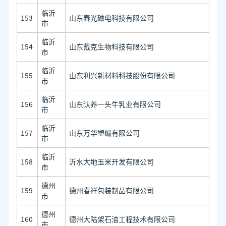
临沂
153
山东春光磁电科技有限公司
市
临沂
154
山东戴克生物科技有限公司
市
临沂
155
山东利兴新材料科技股份有限公司
市
临沂
156
山东认养一头牛乳业有限公司
市
临沂
157
山东万华塑编有限公司
市
临沂
158
沂水大地玉米开发有限公司
市
德州
159
德州春祥包装制品有限公司
市
德州
160
德州大陆架石油工程技术有限公司
市