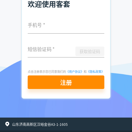
欢迎使用客套
手机号
*
短信验证码
*
获取验证码
点击注册表示您已同意我们的
《用户协议》
和
《隐私政策》
注册
山东济南高新区汉峪金谷A3-1-1605