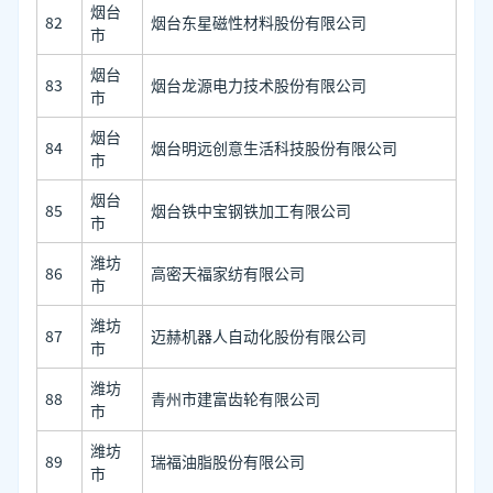
烟台
82
烟台东星磁性材料股份有限公司
市
烟台
83
烟台龙源电力技术股份有限公司
市
烟台
84
烟台明远创意生活科技股份有限公司
市
烟台
85
烟台铁中宝钢铁加工有限公司
市
潍坊
86
高密天福家纺有限公司
市
潍坊
87
迈赫机器人自动化股份有限公司
市
潍坊
88
青州市建富齿轮有限公司
市
潍坊
89
瑞福油脂股份有限公司
市