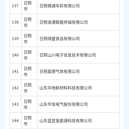
日照
137
日照锦通车轮有限公司
市
日照
138
日照浪潮智能终端有限公司
市
日照
139
日照绿盛食品有限公司
市
日照
140
日照山川电子信息技术有限公司
市
日照
141
日照盈德气体有限公司
市
日照
142
山东华地新材料科技有限公司
市
日照
143
山东华信电气股份有限公司
市
日照
144
山东蓝昆氢能源科技有限公司
市