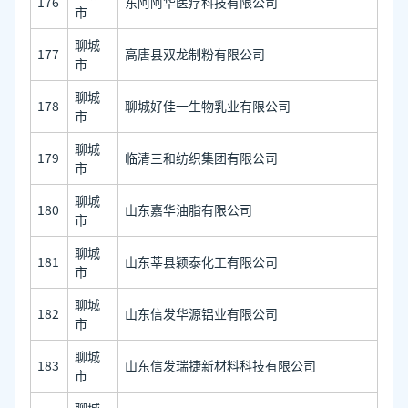
176
东阿阿华医疗科技有限公司
市
聊城
177
高唐县双龙制粉有限公司
市
聊城
178
聊城好佳一生物乳业有限公司
市
聊城
179
临清三和纺织集团有限公司
市
聊城
180
山东嘉华油脂有限公司
市
聊城
181
山东莘县颖泰化工有限公司
市
聊城
182
山东信发华源铝业有限公司
市
聊城
183
山东信发瑞捷新材料科技有限公司
市