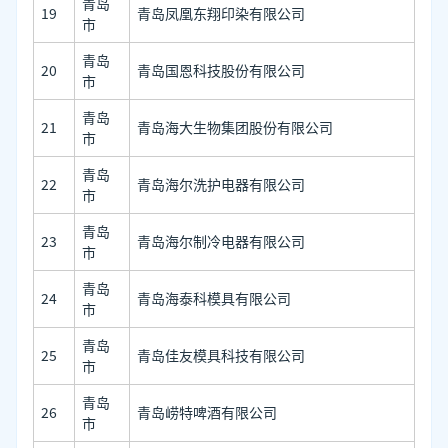
青岛
19
青岛凤凰东翔印染有限公司
市
青岛
20
青岛国恩科技股份有限公司
市
青岛
21
青岛海大生物集团股份有限公司
市
青岛
22
青岛海尔洗护电器有限公司
市
青岛
23
青岛海尔制冷电器有限公司
市
青岛
24
青岛海泰科模具有限公司
市
青岛
25
青岛佳友模具科技有限公司
市
青岛
26
青岛崂特啤酒有限公司
市