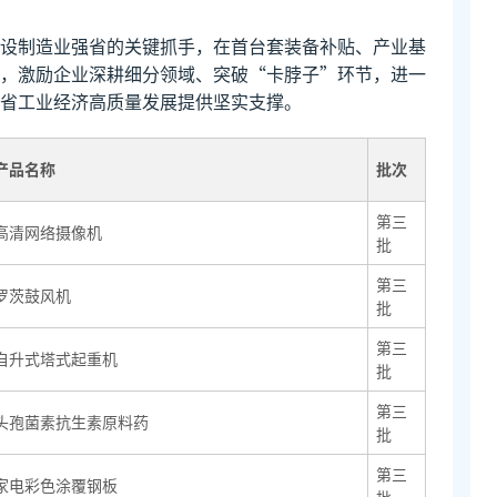
设制造业强省的关键抓手，在首台套装备补贴、产业基
，激励企业深耕细分领域、突破“卡脖子”环节，进一
省工业经济高质量发展提供坚实支撑。
产品名称
批次
第三
高清网络摄像机
批
第三
罗茨鼓风机
批
第三
自升式塔式起重机
批
第三
头孢菌素抗生素原料药
批
第三
家电彩色涂覆钢板