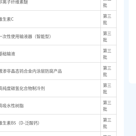
非离子纤维素醚
批
第三
维生素C
批
第三
一次性使用输液器（智能型）
批
第三
基础输液
批
第三
镀渗非晶态钨合金内涂层防腐产品
批
第三
高纯度碳氢化合物制冷剂
批
第三
高吸水性树脂
批
第三
维生素B5（D-泛酸钙）
批