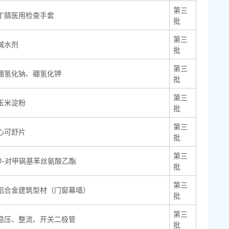
第三
丁腈医用检查手套
批
第三
减水剂
批
第三
硼氢化钠、硼氢化钾
批
第三
玉米淀粉
批
第三
心可舒片
批
第三
D-对甲砜基苯丝氨酸乙酯
批
第三
铝合金建筑型材（门窗幕墙）
批
第三
稳压、整流、开关二极管
批