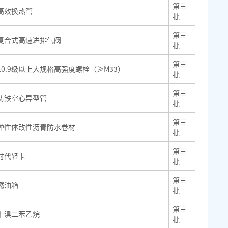
第三
高效换热管
批
第三
复合式高速进排气阀
批
第三
10.9级以上大规格高强度螺栓（≥M33）
批
第三
铸铁空心异型管
批
第三
弹性体改性沥青防水卷材
批
第三
时代轻卡
批
第三
燃油箱
批
第三
十溴二苯乙烷
批