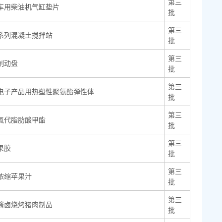
第三
车用柴油机气缸垫片
批
第三
系列混凝土搅拌站
批
第三
制动盘
批
第三
电子产品用热塑性聚氨酯弹性体
批
第三
氯代脂肪酸甲酯
批
第三
果胶
批
第三
浓缩苹果汁
批
第三
酱卤烧烤猪肉制品
批