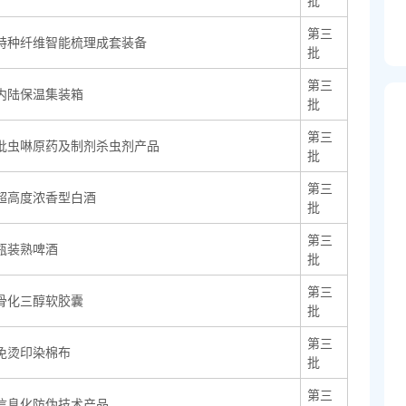
批
第三
特种纤维智能梳理成套装备
批
第三
内陆保温集装箱
批
第三
吡虫啉原药及制剂杀虫剂产品
批
第三
超高度浓香型白酒
批
第三
瓶装熟啤酒
批
第三
骨化三醇软胶囊
批
第三
免烫印染棉布
批
第三
信息化防伪技术产品