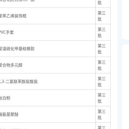
批
第三
聚苯乙烯装饰框
批
第三
PVC手套
批
第三
室温硫化甲基硅橡胶
批
第三
聚合物多元醇
批
第三
3,3-二氯联苯胺盐酸盐
批
第三
钛白粉
批
第三
端氨基聚醚
批
第三