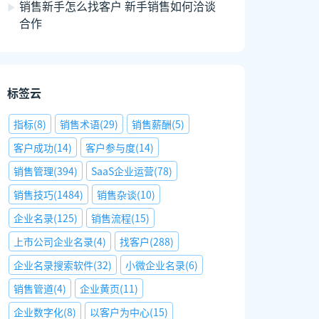
销售新手怎么找客户 新手销售如何洽谈
合作
标签云
指标
(
8
)
销售术语
(
29
)
销售薪酬
(
5
)
客户成功
(
14
)
客户参与度
(
14
)
销售管理
(
394
)
SaaS企业运营
(
78
)
销售技巧
(
1484
)
销售杂谈
(
10
)
企业名录
(
125
)
销售流程
(
15
)
上市公司企业名录
(
4
)
找客户
(
288
)
企业名录搜索软件
(
32
)
小微企业名录
(
6
)
销售管道
(
4
)
企业黄页
(
11
)
企业数字化
(
8
)
以客户为中心
(
15
)