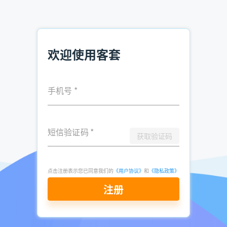
如果你是一名销售员，希望通过这篇文章学到一些销售技巧，
那我建议你多加利用CRM系统，并且在寻找客户资源的过程中
多尝试一些创新的方法，相信你一定会取得更好的销售成绩。
欢迎使用客套
以上就是“食品企业怎么找客户资源 食品企业获客渠道”的全
部内容，想要获取客户资源，可
立即注册免费试用
手机号
*
推荐阅读：
短信验证码
*
获取验证码
电销怎么获取企业电话名单
规模以上企业划分标准 规上企业名录查询
如何购买客户电话号码?电销号码购买渠道
点击注册表示您已同意我们的
《用户协议》
和
《隐私政策》
注册
发表于
2023-
了解更多：
客套企业名录搜索软件
06-20
点击立即申请免费试用