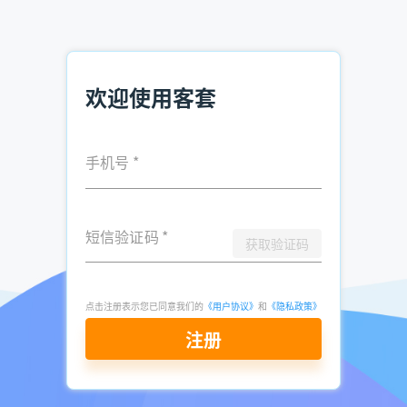
即注册免费试用
七、
亲爱的客户：根据中秋特别法，在这团圆的日子里，事业
会伴着你，成功会等着你，钞票会寻找你，幸福会陪着你，快
欢迎使用客套
乐会走向你，好运会靠近你，我要祝福你：中秋快乐。
八、
十五的月光，流淌着团圆的温馨与甜蜜;飘落的枫叶，飞舞
手机号
*
着中秋的思念与祝愿。佳节来临，我用诚心企盼，愿您的生活
家庭美满，事业发达，收获连连。
九、
中秋月儿圆又圆，买卖双方笑开颜，为谢客户久眷恋，特
短信验证码
*
获取验证码
发短信送福缘，一祝全家齐团圆，二祝祥和乐满园，三祝财运
滚滚来，四祝身体强又健，五祝事业更向前!中秋快乐，欢迎
您常回来看看!
点击注册表示您已同意我们的
《用户协议》
和
《隐私政策》
十、
中秋节日到，祝福也送到，祝您：财源四面八方来报到，
注册
人才济济不缺料，生意红火金彩多，人脉地脉翻倍多，和您合
作愉快不得错过，身体健康中秋快乐!
十一、
十五的月儿圆又圆，家家户户喜连连，喝酒赏月人团