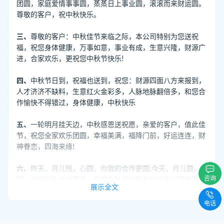
团圆，家庭爱情事事圆，蒸蒸日上事业圆，滚滚而来财运圆。
尊敬的客户，祝中秋快乐。
三、
尊敬的客户：中秋佳节来临之际，本公司特别为您送祝
福，祝您身体健康，万事如意，事业有成，生意兴隆，财源广
进，合家欢乐，更祝您中秋节快乐!
四、
中秋节日到，祝福也送到，祝您：财源四面八方来报到，
人才济济不缺料，生意红火金彩多，人脉地脉翻倍多，和您合
作愉快不得错过，身体健康，中秋快乐
五、
一轮明月挂天边，中秋感恩送祝愿，亲爱的客户，值此佳
节，祝您全家欢乐团圆，幸福美满，福降门前，好运连连，财
神眷恋，四海来缘!
六、
昨天，月儿残，心圆，你我的合作更圆;今天，月儿圆，梦
咨询
圆，你我的合作会更远。希望中秋节的喜气能给我们带来更好
展示全文
的明天，祝事业顺心，事事顺心!
电话
提升你销售业绩的工具 ——客套企业名录搜索软件。
立