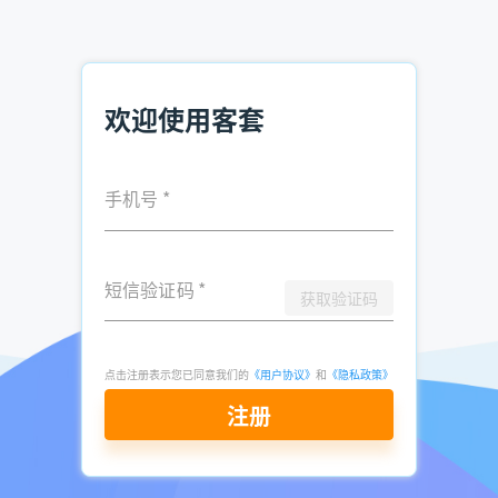
进推销新产品的销售流程，减少销售机会的流失，提高成单
率。
以上就是“全国制药企业名录从哪里查询？”的全部内容，想
要获取全国制药企业名录，可点击下方注册。
欢迎使用客套
> >>客套企业名录搜索软件注册免费试用<<
手机号
*
推荐阅读：
短信验证码
*
什么叫crm客户管理 销售软件crm哪款比较好
获取验证码
怎么查询中国上市企业名录 上市企业名录在哪
里看
哪里可以找到有联系方式的广东制造业企业名
点击注册表示您已同意我们的
《用户协议》
和
《隐私政策》
录？
注册
发表于
2021-
了解更多：
客套企业名录搜索软件