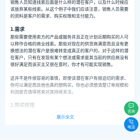
销售人员知道线索后面是什么样的潜在客户，以及什么时候应
该放弃某些线索。从这个例子中我们应该注意，销售人员需要
的资料是客户的需求、购买权限和支付能力。
1.需求
那些需要使用卖方的产品或服务并且正在计划近期购买的人可
以称作合格的商业线索。那些对现在的供货商满意而且没有更
换想法的潜在客户是很难转变成真正的客户的，对于这样的潜
在客户，只有在发现有某个想法或需求是其当前的供应商没有
很好满足而该买主又很在意时，你才有可能实现销售。
这并不是件很容易的事情，即使该潜在客户有很迫切的需求、
你可以满足而且他也真的想购买，你也必须想清楚订单规模和
利润是否值得将来对其持续关注。
2.购买权限
咨询
除了客户的需求以外，还有购买权限的问题。工厂经理可能想
展示全文
要添置一台铣床，然而如果没有购买权限，虽然在电话里会让
销售人员以为大有希望，实际上最终不一定能签署订单。
电话
3.支付能力