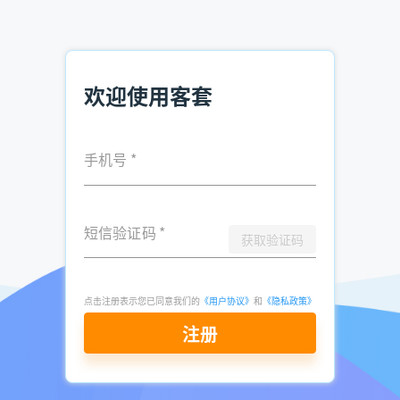
找到想购买产品也有购买权的潜在客户以后，如果该客户缺乏
购买的资金，结果也不一定理想。售出的产品由于对方只有空
头支票不得不重新收回，这可不是销售人员追求的目标。
欢迎使用客套
因此，销售人员应该事先根据支付能力对潜在客户做出筛选，
目的就是淘汰那些信用风险过高的客户，信用等级可以通过银
行或者信贷服务机构查证。
手机号
*
销售人员业绩的高低取决于他们考虑潜在客户的角度。一般来
说所有的销售人员都会从相同的角度入手（如收入、需求
等），但是成功的销售人员会使用更高的审查标准，尽可能减
短信验证码
*
少损失。例如，他们可能会要求客户拥有更高的信用等级或者
获取验证码
对产品和服务有更大的需求，只有这样，他们才会把一条线索
视为重点客户。这又一次说明，浪费时间会降低效率，时间管
理是获得好的销售业绩的关键。
点击注册表示您已同意我们的
《用户协议》
和
《隐私政策》
注册
推荐阅读：